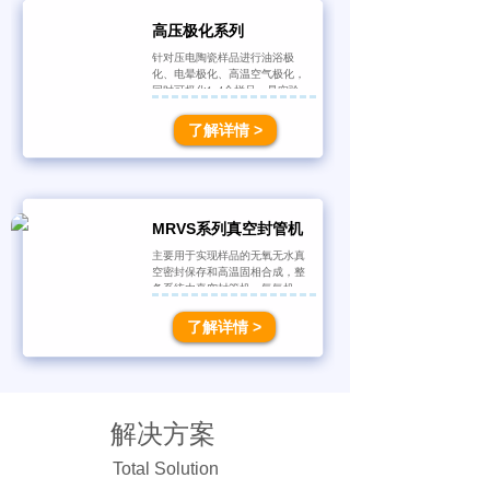
高压极化系列
针对压电陶瓷样品进行油浴极
化、电晕极化、高温空气极化，
同时可极化1~4
个样品，是实验
室对压电陶瓷工艺制备而研发
的，通过熟练掌握和不断的优化
了解详情 >
实验制备工艺，让压电陶瓷达到
最佳极化效果，并且广泛应用于
航空航天、激光陀螺、自适应光
学、
精密机械工、自动控制、半
导体集成、生物医学工程等技术
领域。
MRVS系列真空封管机
主要用于实现样品的无氧无水真
空密封保存和高温固相合成，整
条系统由真空封管机、氢氧机、
分子泵机组、石英管、管接头等
组成，标准化定制石英柱保证其
了解详情 >
与特殊设计的管接头精准匹配，
从而进一步提升石英管封装的密
封性，实现更高标准的真空封
管。
解决方案
Total Solution