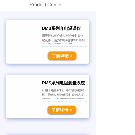
Product Center
DMS系列介电温谱仪
用于评估电介质材料介电性能关
键设备，佰力博研制的DMS系列
介电温谱仪可以与德国Novoctrol
公司产品相媲美，可以实现块体
或薄膜样品在-160℃~1650℃高低
了解详情 >
温、真空、气氛等条件下电介质
材料的测量，已经得到行业客户
的高度认可。
产品
中心
Product Center
RMS系列电阻测量系统
可用于绝缘材料、半导体薄膜材
料、导电材料的电学性能的表征
和测量，可以实现块体或薄膜样
品RT~1650℃高低温、真空、气
氛等条件下测量材料的电阻和电
了解详情 >
阻率随温度、时间变化的曲线。