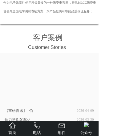
证解决方案
作为电子元器件使用种类最多的一种陶瓷电容器，提供MLCC陶瓷电
容器最全面电学测试表征方案，为产品提供可靠的品质保证服务；
客户案例
Customer Stories
【重磅喜讯】 | 佰
2026-04-09
佰力博RTS1650
2026-03-30
佰力博MPT智能高压
2026-03-27
首页
电话
邮件
公众号
赋能科研创新！佰力博
2026-03-25