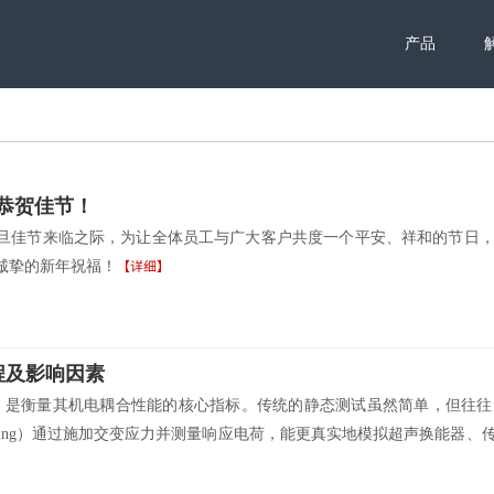
产品
，恭贺佳节！
年元旦佳节来临之际，为让全体员工与广大客户共度一个平安、祥和的节日
【详细】
诚挚的新年祝福！
程及影响因素
数）是衡量其机电耦合性能的核心指标。传统的静态测试虽然简单，但往
ce Testing）通过施加交变应力并测量响应电荷，能更真实地模拟超声换