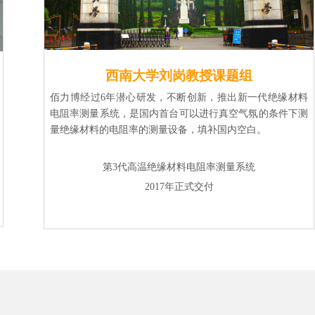
西南大学刘岗教授课题组
佰力博经过6年潜心研发，不断创新，推出新一代绝缘材料
电阻率测量系统，是国内首台可以进行真空气氛的条件下测
量绝缘材料的电阻率的测量设备，填补国内空白。
第3代高温绝缘材料电阻率测量系统
2017年正式交付